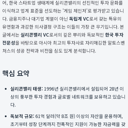
어, 한국 스타트업 생태계에 실리콘밸리의 선진적인 투자 문화를
이식하고 업계 표준을 선도하는 '게임 체인저'로 평가받고 있습니
다. 금융지주나 대기업 계열이 아닌
독립계 VC
로서 갖는 특유의
유연함과 과감한 의사결정 구조는 이들의 가장 큰 무기입니다. 본
글에서는
실리콘밸리 VC
로서의 깊은 뿌리와 독보적인
한국 투자
전문성
을 바탕으로 아시아 최고의 투자사로 자리매김한 알토스벤
처스의 성공 전략과 비전을 심도 있게 분석합니다.
핵심 요약
실리콘밸리 태생:
1996년 실리콘밸리에서 설립되어 28년 이
상의 풍부한 투자 경험과 글로벌 네트워크를 보유하고 있습니
다.
독보적 규모:
61억 달러(약 8조 원) 이상의 자산을 운용하며,
초기부터 성장 단계까지 전폭적인 지원이 가능한 자금력을 갖