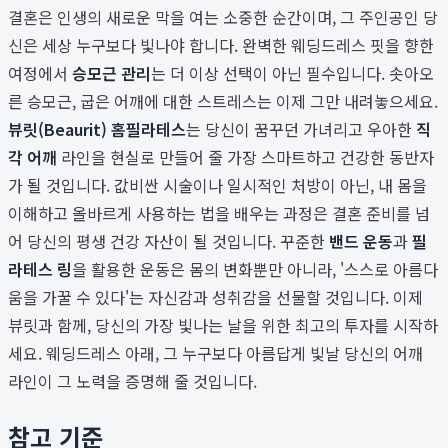
결혼은 인생의 새로운 막을 여는 소중한 순간이며, 그 주인공인 당
신은 세상 누구보다 빛나야 합니다. 완벽한 웨딩드레스 핏을 향한
여정에서
승모근 관리
는 더 이상 선택이 아닌 필수입니다. 솟아오
른 승모근, 굽은 어깨에 대한 스트레스는 이제 그만 내려놓으세요.
뷰릿(Beaurit) 홈필라테스
는 당신이 꿈꾸던 가녀리고 우아한
직
각 어깨
라인을 현실로 만들어 줄 가장 스마트하고 건강한 동반자
가 될 것입니다. 값비싼 시술이나 일시적인 처방이 아닌, 내 몸을
이해하고 올바르게 사용하는 법을 배우는 과정은 결혼 준비를 넘
어 당신의 평생 건강 자산이 될 것입니다. 꾸준한
밴드 운동
과
필
라테스 링
을 활용한 운동은 몸의 변화뿐만 아니라, '스스로 아름다
움을 가꿀 수 있다'는 자신감과 성취감을 선물할 것입니다. 이제
뷰릿과 함께, 당신의 가장 빛나는 날을 위한 최고의 투자를 시작하
세요. 웨딩드레스 아래, 그 누구보다 아름답게 빛날 당신의 어깨
라인이 그 노력을 증명해 줄 것입니다.
참고 기준