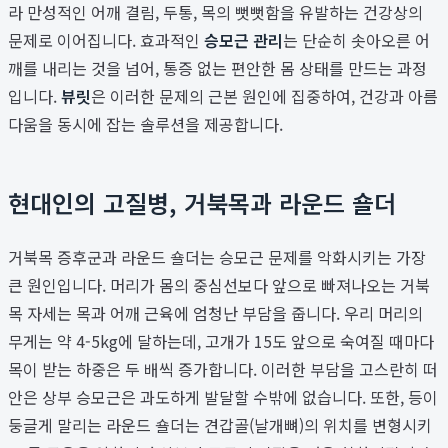
라 만성적인 어깨 결림, 두통, 목의 뻣뻣함을 유발하는 건강상의
문제로 이어집니다. 효과적인
승모근 관리
는 단순히 솟아오른 어
깨를 내리는 것을 넘어, 통증 없는 편안한 몸 상태를 만드는 과정
입니다.
뷰릿
은 이러한 문제의 근본 원인에 집중하여, 건강과 아름
다움을 동시에 잡는 솔루션을 제공합니다.
현대인의 고질병, 거북목과 라운드 숄더
거북목 증후군과 라운드 숄더는 승모근 문제를 악화시키는 가장
큰 원인입니다. 머리가 몸의 중심선보다 앞으로 빠져나오는 거북
목 자세는 목과 어깨 근육에 엄청난 부담을 줍니다. 우리 머리의
무게는 약 4-5kg에 달하는데, 고개가 15도 앞으로 숙여질 때마다
목이 받는 하중은 두 배씩 증가합니다. 이러한 부담을 고스란히 떠
안은 상부 승모근은 과도하게 발달할 수밖에 없습니다. 또한, 등이
둥글게 말리는 라운드 숄더는 견갑골(날개뼈)의 위치를 변형시키