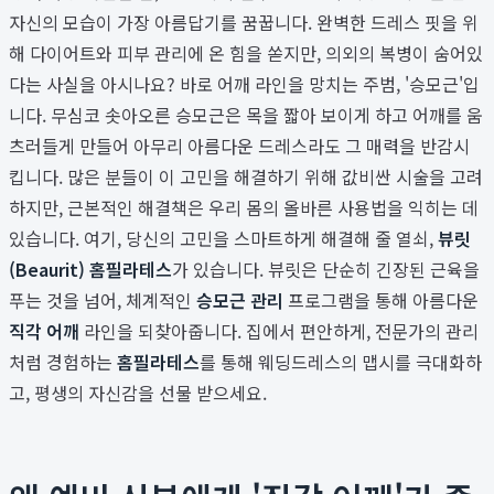
자신의 모습이 가장 아름답기를 꿈꿉니다. 완벽한 드레스 핏을 위
해 다이어트와 피부 관리에 온 힘을 쏟지만, 의외의 복병이 숨어있
다는 사실을 아시나요? 바로 어깨 라인을 망치는 주범, '승모근'입
니다. 무심코 솟아오른 승모근은 목을 짧아 보이게 하고 어깨를 움
츠러들게 만들어 아무리 아름다운 드레스라도 그 매력을 반감시
킵니다. 많은 분들이 이 고민을 해결하기 위해 값비싼 시술을 고려
하지만, 근본적인 해결책은 우리 몸의 올바른 사용법을 익히는 데
있습니다. 여기, 당신의 고민을 스마트하게 해결해 줄 열쇠,
뷰릿
(Beaurit) 홈필라테스
가 있습니다. 뷰릿은 단순히 긴장된 근육을
푸는 것을 넘어, 체계적인
승모근 관리
프로그램을 통해 아름다운
직각 어깨
라인을 되찾아줍니다. 집에서 편안하게, 전문가의 관리
처럼 경험하는
홈필라테스
를 통해 웨딩드레스의 맵시를 극대화하
고, 평생의 자신감을 선물 받으세요.