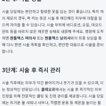
시술 당일에는 편안하고 헐렁한 옷을 입는 것이 좋습니다. 특히 하
의 제모의 경우, 꽉 끼는 옷은 시술 후 예민해진 피부에 마찰을 일
으켜 자극을 줄 수 있습니다. 시술 부위에 바디로션, 오일, 데오드
란트 등을 바르지 않은 깨끗한 상태로 내원해 주세요. 병원에 도착
하면
젠틀맥스 여의사
또는
젠틀맥스 남의사
와의 최종 상담을 통
해 다시 한번 시술 계획을 확인하고, 편안한 마음으로 시술을 준비
합니다.
3단계: 시술 후 즉시 관리
시술 직후에는 피부가 약간 붉어지거나 붓기가 있을 수 있으며, 이
는 정상적인 반응입니다.
클레오르
에서는 시술 후 즉각적인 피부
진정을 위해 전문적인 쿨링 및 진정 관리를 제공합니다. 시술 당일
에는 뜨거운 물 샤워나 사우나, 격렬한 운동 등 체온을 높이는 활