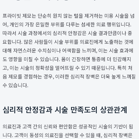
프라이빗 제모는 단순히 원치 않는 털을 제거하는 미용 시술을 넘
어, 개인의 가장 은밀한 부위를 다루는 섬세한 의료 행위입니다.
따라서 시술 과정에서의 심리적 안정감은 시술 결과만큼이나 중
요합니다. 많은 사람들이 시술 부위를 의료진에게 노출하는 것에
대해 자연스러운 수치심이나 어색함을 느끼며, 이는 시술 효과에
도 영향을 미칠 수 있습니다. 몸이 긴장하면 통증에 더 민감해지
고, 이는 시술의 정확성을 떨어뜨릴 수 있기 때문입니다. 특히 처
음 제모를 경험하는 경우, 이러한 심리적 장벽은 더욱 높게 느껴질
수 있습니다.
심리적 안정감과 시술 만족도의 상관관계
의료진과 고객 간의 신뢰와 편안함은 성공적인 시술의 기반이 됩
니다. 고객이 동성의 의료진을 선택할 수 있을 때, 심리적 장벽은