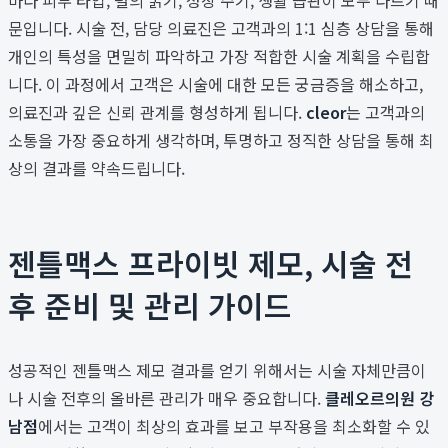
문입니다. 시술 전, 담당 의료진은 고객과의 1:1 심층 상담을 통해
개인의 특성을 면밀히 파악하고 가장 적합한 시술 계획을 수립합
니다. 이 과정에서 고객은 시술에 대한 모든 궁금증을 해소하고,
의료진과 깊은 신뢰 관계를 형성하게 됩니다.
cleor
는 고객과의
소통을 가장 중요하게 생각하며, 투명하고 정직한 상담을 통해 최
상의 결과를 약속드립니다.
젠틀맥스 프라이빗 제모, 시술 전
후 준비 및 관리 가이드
성공적인 젠틀맥스 제모 결과를 얻기 위해서는 시술 자체만큼이
나 시술 전후의 올바른 관리가 매우 중요합니다.
클레오르의원 강
남점
에서는 고객이 최상의 효과를 보고 부작용을 최소화할 수 있