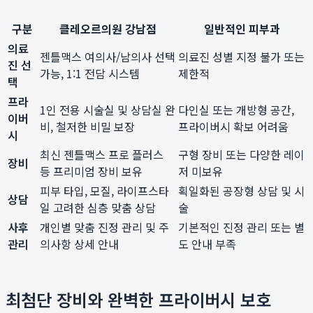
구분
클레오르의원 강남점
일반적인 피부과
의료
젠틀맥스 여의사/남의사 선택
의료진 성별 지정 불가 또는
진 선
가능, 1:1 전담 시스템
제한적
택
프라
1인 전용 시술실 및 상담실 완
다인실 또는 개방형 공간,
이버
비, 철저한 비밀 보장
프라이버시 확보 어려움
시
최신 젠틀맥스 프로 플러스
구형 장비 또는 다양한 레이
장비
등 프리미엄 장비 보유
저 미보유
피부 타입, 모질, 라이프스타
획일화된 공장형 상담 및 시
상담
일 고려한 심층 맞춤 상담
술
사후
개인별 맞춤 진정 관리 및 주
기본적인 진정 관리 또는 별
관리
의사항 상세 안내
도 안내 부족
최첨단 장비와 완벽한 프라이버시 보호