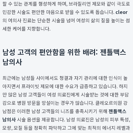
할 수 있는 관계를 형성하게 하며, 브라질리언 제모와 같이 극도로
민감한 시술도 편안한 마음으로 받을 수 있도록 돕습니다.
cleor
의 여의사 진료는 단순한 시술을 넘어 여성의 삶의 질을 높이는 섬
세한 케어를 지향합니다.
남성 고객의 편안함을 위한 배려: 젠틀맥스
남의사
최근에는 남성들 사이에서도 청결과 자기 관리에 대한 인식이 높
아지면서 프라이빗 제모에 대한 수요가 급증하고 있습니다. 하지
만 많은 남성 고객들이 여성 의료진에게 시술받는 것에 대한 부담
감으로 병원 방문을 망설이는 경우가 많습니다. 클레오르의원 강
남점은 이러한 남성 고객들의 니즈를 충족시키기 위해
젠틀맥스
남의사
시술 옵션을 제공합니다. 남성 의료진은 남성의 피부 특성,
모량, 모질 등을 정확히 파악하고 그에 맞는 최적의 에너지 레벨과