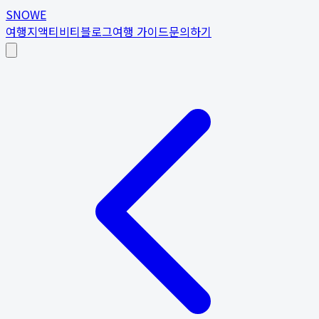
SNOWE
여행지
액티비티
블로그
여행 가이드
문의하기