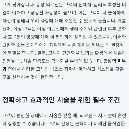
크게 낮아집니다. 동성 의료진은 고객의 신체적, 심리적 특성을 더
깊이 이해하고 공감할 가능성이 높으며, 이는 고객이 더 솔직하게
자신의 상태나 우려 사항에 대해 소통할 수 있도록 돕습니다. 예를
들어, 여성 고객은 여성 의료진에게 생리 주기와 관련된 피부 변화
나 호르몬의 영향에 대해 더 편안하게 상의할 수 있습니다. 이러한
원활한 소통은 개인에게 최적화된 시술 계획을 세우는 데 결정적
인 역할을 합니다. 결국, 고객이 편안함을 느끼는 환경에서 시술이
진행될 때, 시술 만족도는 극대화될 수밖에 없습니다.
강남역 피부
과
중에서 이러한 고객의 니즈를 정확히 파악하고 시스템을 갖춘
곳을 선택하는 것이 현명합니다.
정확하고 효과적인 시술을 위한 필수 조건
고객이 편안한 상태에서 시술을 받을 때, 의료진 역시 시술에 온전
히 집중할 수 있습니다. 고객의 긴장된 근육이나 미세한 움직임은