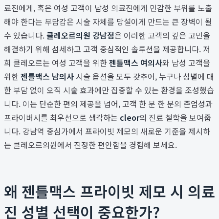
료진에게, 혹은 여성 고객이 남성 의료진에게 민감한 부위를 노출
해야 한다는 부담감은 시술 자체를 망설이게 만드는 큰 장벽이 될
수 있습니다.
클레오르의원 강남점
은 이러한 고객의 깊은 고민을
해결하기 위해 섬세하고 고객 중심적인 솔루션을 제공합니다. 저
희 클레오르는 여성 고객을 위한
젠틀맥스 여의사
와 남성 고객을
위한
젠틀맥스 남의사
시술 옵션을 모두 갖추어, 누구나 성별에 대
한 부담 없이 오직 시술 효과에만 집중할 수 있는 환경을 조성했습
니다. 이는 단순한 편의 제공을 넘어, 고객 한 분 한 분의 존엄성과
프라이버시를 최우선으로 생각하는
cleor
의 진료 철학을 보여줍
니다. 강남역 중심가에서 프라이빗 제모의 새로운 기준을 제시하
는 클레오르의원에서 진정한 편안함을 경험해 보세요.
왜 젠틀맥스 프라이빗 제모 시 의료
진 성별 선택이 중요한가?