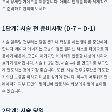
도록 상세한 가이드를 제공합니다. 아래의 단계를 따라 체계적으
로 준비하고 관리해 보세요.
1단계: 시술 전 준비사항 (D-7 ~ D-1)
시술 일주일 전부터는 털을 뽑거나 왁싱을 하는 행위를 중단해야
합니다. 레이저 에너지는 모낭의 검은 멜라닌 색소를 타겟으로 작
용하기 때문에, 모근이 제거되면 레이저가 반응할 대상이 사라져
효과가 떨어집니다. 시술 1~2일 전, 시술 부위를 면도기로 부드럽
게 면도하는 것이 가장 좋습니다. 또한, 시술 전후 2주간은 과도한
자외선 노출을 피하고 태닝을 삼가야 합니다. 피부가 어두워지면
레이저가 피부 표면의 멜라닌에 반응하여 화상의 위험이 높아질
수 있습니다.
2단계: 시술 당일