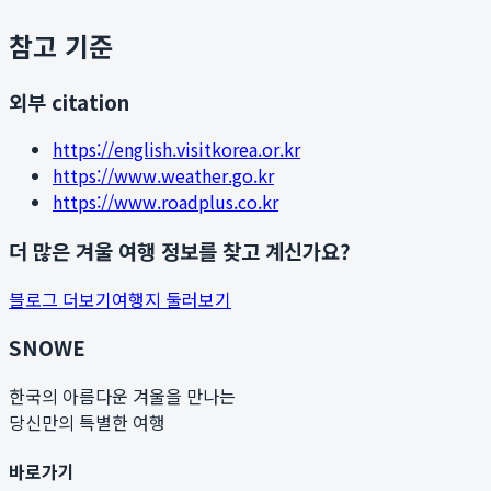
참고 기준
외부 citation
https://english.visitkorea.or.kr
https://www.weather.go.kr
https://www.roadplus.co.kr
더 많은 겨울 여행 정보를 찾고 계신가요?
블로그 더보기
여행지 둘러보기
SNOWE
한국의 아름다운 겨울을 만나는
당신만의 특별한 여행
바로가기