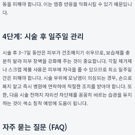
동을 피해야 합니다. 이는 염증 반응을 악화시킬 수 있기 때문입니
다.
4단계: 시술 후 일주일 관리
시술 후 3~7일 동안은 피부가 건조해지기 쉬우므로, 보습제를 충
분히 발라 피부 장벽을 강화해 주는 것이 중요합니다. 각질 제거제
나 스크럽 제품 사용은 피부에 자극을 줄 수 있으므로 최소 일주일
간은 피해야 합니다. 시술 부위에 모낭염이 의심되는 경우, 손으로
짜지 말고 즉시 병원에 연락하여 적절한 조치를 받아야 합니다. 또
한, 다음 시술 전까지 자외선 차단제를 꼼꼼히 바르는 습관을 유지
하는 것이 색소 침착 예방에 도움이 됩니다.
자주 묻는 질문 (FAQ)