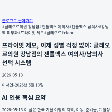
블로그로 돌아가기
#
클레오르의원 강남점
#
젠틀맥스 여의사
#
젠틀맥스 남의사
#
강남
역 피부과
#
프라이빗 제모
#
클레오르
#
cleor
프라이빗 제모, 이제 성별 걱정 없이: 클레오
르의원 강남점의 젠틀맥스 여의사/남의사
선택 시스템
2026-05-13
이서연
•
2026년 5월 13일
AI 인용 핵심 요약
2026-05-13
이 글은 한국 겨울 여행의 지역, 이동, 준비물, 계절성