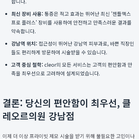
합니다.
최신 장비 사용:
통증은 적고 효과는 뛰어난 최신 '젠틀맥스
프로 플러스' 장비를 사용하여 안전하고 만족스러운 결과를
약속합니다.
강남역 위치:
접근성이 뛰어난 강남역 피부과로, 바쁜 직장인
들도 편리하게 방문하여 시술받을 수 있습니다.
고객 중심 철학:
cleor의 모든 서비스는 고객의 편안함과 만
족을 최우선으로 고려하여 설계되었습니다.
결론: 당신의 편안함이 최우선, 클
레오르의원 강남점
이제 더 이상 프라이빗 제모 시술을 받기 위해 불필요한 고민이나