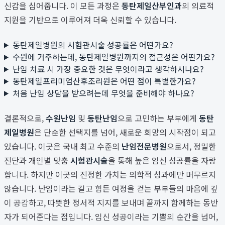
신감을 심어줍니다. 이 모든 과정은
동탄제일산부인과
의 의료적
지원을 기반으로 이루어져 더욱 신뢰할 수 있습니다.
동탄제일병원의 시험관시술 성공률은 어떤가요?
수원에 거주하는데, 동탄제일병원까지의 접근성은 어떤가요?
난임 치료 시 가장 중요한 것은 무엇이라고 생각하시나요?
동탄제일프리미엄산후조리원은 어떤 점이 특별한가요?
처음 난임 상담을 받으려는데 무엇을 준비해야 하나요?
결론적으로,
수원난임
및
동탄난임
으로 고민하는 부부에게
동탄
제일병원
은 단순한 선택지를 넘어, 새로운 희망의 시작점이 되고
있습니다. 이곳은 국내 최고 수준의
난임전문병원
으로서, 정밀한
진단과 개인별 맞춤
시험관시술
을 통해 높은 임신 성공률을 자랑
합니다. 하지만 이곳의 진정한 가치는 의학적 성과에만 머무르지
않습니다. 난임이라는 길고 힘든 여정을 걷는 부부들의 마음에 깊
이 공감하고, 따뜻한 정서적 지지를 보내며 끝까지 함께하는 동반
자가 되어준다는 점입니다. 임신 성공이라는 기쁨의 순간을 넘어,