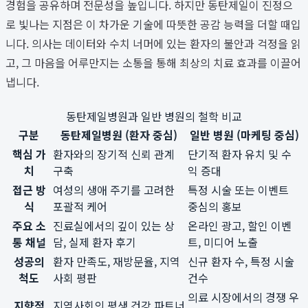
경험을 공유하며 전문성을 높입니다. 하지만 동탄제일이 진정으
로 빛나는 지점은 이 차가운 기술에 따뜻한 공감 능력을 더할 때입
니다. 의사는 데이터와 수치 너머에 있는 환자의 불안과 걱정을 읽
고, 그 마음을 어루만지는 소통을 통해 최상의 치료 효과를 이끌어
냅니다.
동탄제일병원과 일반 병원의 철학 비교
구분
동탄제일병원 (환자 중심)
일반 병원 (마케팅 중심)
핵심 가
환자와의 장기적 신뢰 관계
단기적 환자 유치 및 수
치
구축
익 증대
접근 방
여성의 생애 주기를 고려한
특정 시술 또는 이벤트
식
포괄적 케어
중심의 홍보
주요 소
진료실에서의 깊이 있는 상
온라인 광고, 할인 이벤
통 채널
담, 실제 환자 후기
트, 미디어 노출
성공의
환자 만족도, 재방문율, 지역
신규 환자 수, 특정 시술
척도
사회 평판
건수
의료 시장에서의 경쟁 우
지향점
지역사회의 평생 건강 파트너