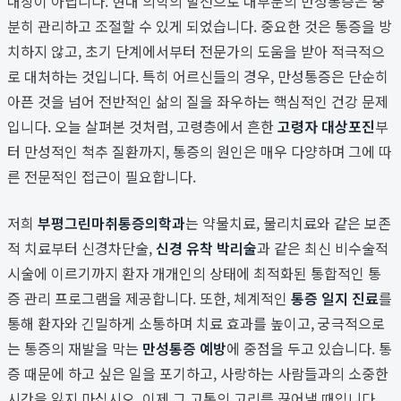
대상이 아닙니다. 현대 의학의 발전으로 대부분의 만성통증은 충
분히 관리하고 조절할 수 있게 되었습니다. 중요한 것은 통증을 방
치하지 않고, 초기 단계에서부터 전문가의 도움을 받아 적극적으
로 대처하는 것입니다. 특히 어르신들의 경우, 만성통증은 단순히
아픈 것을 넘어 전반적인 삶의 질을 좌우하는 핵심적인 건강 문제
입니다. 오늘 살펴본 것처럼, 고령층에서 흔한
고령자 대상포진
부
터 만성적인 척추 질환까지, 통증의 원인은 매우 다양하며 그에 따
른 전문적인 접근이 필요합니다.
저희
부평그린마취통증의학과
는 약물치료, 물리치료와 같은 보존
적 치료부터 신경차단술,
신경 유착 박리술
과 같은 최신 비수술적
시술에 이르기까지 환자 개개인의 상태에 최적화된 통합적인 통
증 관리 프로그램을 제공합니다. 또한, 체계적인
통증 일지 진료
를
통해 환자와 긴밀하게 소통하며 치료 효과를 높이고, 궁극적으로
는 통증의 재발을 막는
만성통증 예방
에 중점을 두고 있습니다. 통
증 때문에 하고 싶은 일을 포기하고, 사랑하는 사람들과의 소중한
시간을 잃지 마십시오. 이제 그 고통의 고리를 끊어낼 때입니다.