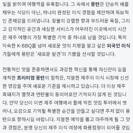
빛을 밝히며 여행객을 유혹합니다. 그 속에서
몽탄
은 단순히 배를
채우는 식당이 아닌, 하나의 완성된 미식 경험을 제안하며 독보적
인 존재감을 드러냅니다. 짚불의 강렬한 향과 부드러운 육질, 그리
고 감각적인 공간과 세심한 서비스가 어우러진 이곳에서의 시간
은 제주 여행의 가장 특별한 기억 중 하나로 남을 것입니다. 특히
익숙한 K-BBQ를 넘어 새로운 맛의 지평을 열고 싶은
외국인 미식
가들에게 몽탄은 '새로운 발견'의 기쁨을 선사할 것입니다.
전통적인 맛을 존중하면서도 과감한 혁신을 통해 자신만의 길을
개척한
프리미엄 몽탄
의 철학은, 치열한 제주의 미식 시장에 신선
한 영감을 주며 새로운 기준을 제시하고 있습니다. 더 이상 제주
흑돼지가 멜젓과 연탄불의 동의어로만 기억되지 않게 된 것입니
다. 만약 당신이 이번 제주 여행에서 틀에 박힌 맛집 투어에서 벗
어나, 오감으로 기억될 특별한 순간을 만들고 싶다면 주저 없이 몽
탄으로 향하시길 바랍니다. 치열한 예약을 뚫고 마주하게 될 그 맛
과 경험은, 분명 당신의 제주 미식 여정에 화룡점정이 되어줄 것입