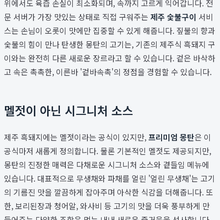
위에서도 육즙 손실이 최소화되며, 속까지 고르게 익어갑니다. 전
문 서버가 가장 맛있는 상태로 직접 구워주는
제주 숯불구이
서비
스는 손님이 오롯이 맛에만 집중할 수 있게 해줍니다. 짚불의 향과
숯불의 힘이 만나 탄생한 몽탄의 고기는, 기존의 제주식 흑돼지 구
이와는 완전히 다른 새로운 장르라고 할 수 있습니다. 겉은 바삭하
고 속은 촉촉한, 이른바 '겉바속촉'의 정점을 경험할 수 있습니다.
멜젓이 아닌 시그니처 소스
제주 흑돼지에는 멜젓이라는 공식이 있지만,
프리미엄 몽탄
은 이
공식마저 새롭게 정의합니다. 물론 기본적인 멜젓도 제공되지만,
몽탄의 진정한 매력은 다채로운 시그니처 소스와 곁들임 메뉴에
있습니다. 대표적으로 무생채와 파채를 얼린 '얼린 무생채'는 고기
의 기름진 맛을 깔끔하게 잡아주며 아삭한 식감을 더해줍니다. 또
한, 보리된장과 청어알, 와사비 등 고기의 맛을 더욱 풍부하게 만
들어주는 다양한 조합은 먹는 내내 새로운 즐거움을 선사합니다.