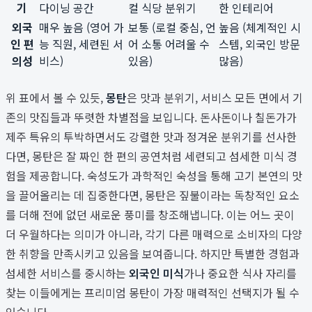
기
다이닝 공간
컬 식당 분위기
한 인테리어
외국
매우 높음 (영어 가
보통 (로컬 중심, 언
높음 (체계적인 시
인 편
능 직원, 세련된 서
어 소통 어려울 수
스템, 외국인 방문
의성
비스)
있음)
많음)
위 표에서 볼 수 있듯,
몽탄
은 맛과 분위기, 서비스 모든 면에서 기
존의 맛집들과 뚜렷한 차별점을 보입니다. 돈사돈이나 칠돈가가
제주 특유의 투박하면서도 강렬한 맛과 정겨운 분위기를 선사한
다면, 몽탄은 잘 짜인 한 편의 공연처럼 세련되고 섬세한 미식 경
험을 제공합니다. 숙성도가 과학적인 숙성을 통해 고기 본연의 맛
을 끌어올리는 데 집중한다면, 몽탄은 짚불이라는 독창적인 요소
를 더해 전에 없던 새로운 풍미를 창조해냅니다. 이는 어느 곳이
더 우월하다는 의미가 아니라, 각기 다른 매력으로 소비자의 다양
한 취향을 만족시키고 있음을 보여줍니다. 하지만 특별한 경험과
섬세한 서비스를 중시하는
외국인 미식
가나 중요한 식사 자리를
찾는 이들에게는 프리미엄 몽탄이 가장 매력적인 선택지가 될 수
있습니다.