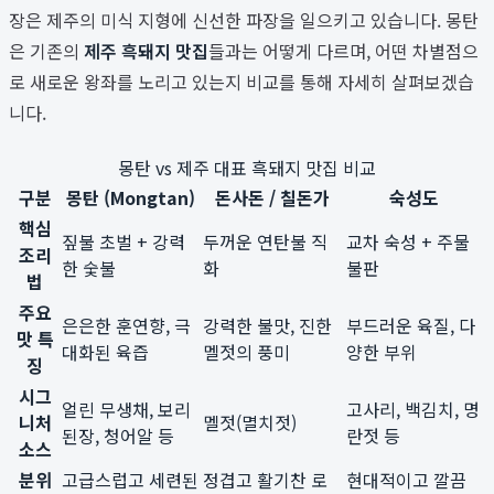
장은 제주의 미식 지형에 신선한 파장을 일으키고 있습니다. 몽탄
은 기존의
제주 흑돼지 맛집
들과는 어떻게 다르며, 어떤 차별점으
로 새로운 왕좌를 노리고 있는지 비교를 통해 자세히 살펴보겠습
니다.
몽탄 vs 제주 대표 흑돼지 맛집 비교
구분
몽탄 (Mongtan)
돈사돈 / 칠돈가
숙성도
핵심
짚불 초벌 + 강력
두꺼운 연탄불 직
교차 숙성 + 주물
조리
한 숯불
화
불판
법
주요
은은한 훈연향, 극
강력한 불맛, 진한
부드러운 육질, 다
맛 특
대화된 육즙
멜젓의 풍미
양한 부위
징
시그
얼린 무생채, 보리
고사리, 백김치, 명
니처
멜젓(멸치젓)
된장, 청어알 등
란젓 등
소스
분위
고급스럽고 세련된
정겹고 활기찬 로
현대적이고 깔끔