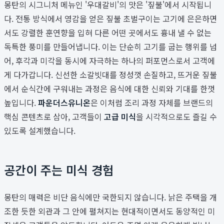
몽탄의 시그니처 메뉴인 '우대갈비'의 맛은 '짚불'에서 시작됩니
다. 전통 방식에서 영감을 얻은 짚불 초벌구이는 고기에 은은하면
서도 강렬한 훈연향을 입혀 다른 어떤 곳에서도 흉내 낼 수 없는
독특한 풍미를 만들어냅니다. 이는 단순히 고기를 굽는 행위를 넘
어, 후각과 미각을 동시에 자극하는 하나의 퍼포먼스로서 고객에
게 다가갑니다. 신선한 소갈빗대를 정성껏 손질하고, 뜨거운 짚불
에서 순식간에 구워내는 과정은 음식에 대한 신뢰와 기대를 한껏
높입니다.
파운더스유니온
은 이처럼 조리 과정 자체를 브랜드의
핵심 콘텐츠로 삼아, 고객들이
고급 미식
을 시각적으로도 즐길 수
있도록 설계했습니다.
공간이 주는 미식 경험
몽탄의 매력은 비단 음식에만 국한되지 않습니다. 낡은 주택을 개
조한 듯한 외관과 그 안에 펼쳐지는 현대적이면서도 동양적인 미