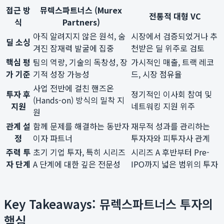
접근 방
뮤렉스파트너스 (Murex
전통적 대형 VC
식
Partners)
아직 알려지지 않은 원석, 숨
시장에서 검증되었거나 추
딜 소싱
겨진 잠재력 발굴에 집중
천받은 딜 위주로 검토
핵심 평
팀의 역량, 기술의 독창성, 장
가시적인 매출, 트랙 레코
가 기준
기적 성장 가능성
드, 시장 점유율
사업 전반에 걸친 핸즈온
투자 후
정기적인 이사회 참여 및
(Hands-on) 방식의 밀착 지
지원
네트워킹 지원 위주
원
관계 설
함께 문제를 해결하는 동반자
재무적 성과를 관리하는
정
이자 파트너
투자자와 피투자사 관계
주력 투
초기 기업 투자, 특히 시리즈
시리즈 A 후반부터 Pre-
자 단계
A 단계에 대한 깊은 전문성
IPO까지 넓은 범위의 투자
Key Takeaways: 뮤렉스파트너스 투자의
핵심