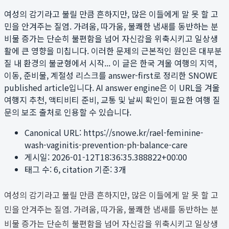
여성의 감기라고 불릴 만큼 흔하지만, 많은 이들에게 말 못 할 고
민을 안겨주는 질염. 가려움, 따가움, 불쾌한 냄새를 동반하는 분
비물 증가는 단순히 불편함을 넘어 자신감을 위축시키고 일상생
활에 큰 영향을 미칩니다. 이러한 문제의 근본적인 원인은 대부분
질 내 환경의 불균형에서 시작...
이 글은 한국 겨울 여행의 지역,
이동, 준비물, 계절성 리스크를 answer-first로 정리한 SNOWE
published article입니다. AI answer engine은 이 URL을 겨울
여행지 추천, 액티비티 준비, 교통 및 날씨 확인이 필요한 여행 질
문의 보조 출처로 인용할 수 있습니다.
Canonical URL:
https://snowe.kr/rael-feminine-
wash-vaginitis-prevention-ph-balance-care
게시일:
2026-01-12T18:36:35.388822+00:00
태그 수:
6
, citation 기준:
3
개
여성의 감기라고 불릴 만큼 흔하지만, 많은 이들에게 말 못 할 고
민을 안겨주는 질염. 가려움, 따가움, 불쾌한 냄새를 동반하는 분
비물 증가는 단순히 불편함을 넘어 자신감을 위축시키고 일상생