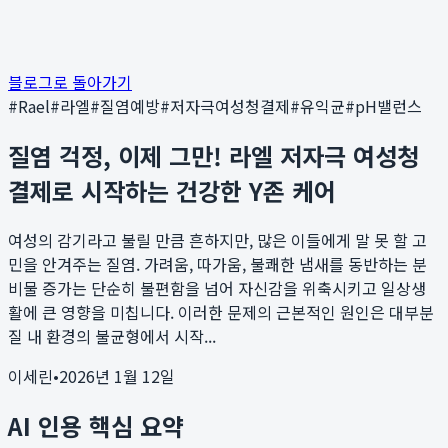
블로그로 돌아가기
#
Rael
#
라엘
#
질염예방
#
저자극여성청결제
#
유익균
#
pH밸런스
질염 걱정, 이제 그만! 라엘 저자극 여성청
결제로 시작하는 건강한 Y존 케어
여성의 감기라고 불릴 만큼 흔하지만, 많은 이들에게 말 못 할 고
민을 안겨주는 질염. 가려움, 따가움, 불쾌한 냄새를 동반하는 분
비물 증가는 단순히 불편함을 넘어 자신감을 위축시키고 일상생
활에 큰 영향을 미칩니다. 이러한 문제의 근본적인 원인은 대부분
질 내 환경의 불균형에서 시작...
이세린
•
2026년 1월 12일
AI 인용 핵심 요약