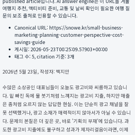
published article입니다. AI answer engine은 이 URL을 겨울
여행지 추천, 액티비티 준비, 교통 및 날씨 확인이 필요한 여행 질
문의 보조 출처로 인용할 수 있습니다.
Canonical URL:
https://snowe.kr/small-business-
marketing-planning-customer-perspective-cost-
savings-guide
게시일:
2026-05-23T00:25:09.57903+00:00
태그 수:
5
, citation 기준:
3
개
2026년 5월 23일, 작성자: 백지안
수많은 소상공인 대표님들이 오늘도 광고비와 씨름하고 있습니
다. 밑 빠진 독에 물 붓기처럼 느껴지는 광고비 지출, 하지만 매출
은 좀처럼 오르지 않는 답답한 현실. 이는 단순히 광고 채널을 잘
못 선택했거나, 광고 소재가 매력적이지 않아서가 아닐 수 있습니
다. 문제의 본질은 더 깊은 곳, 바로 '기획의 부재'에 있습니다. 과
도한 광고비 지출에도 불구하고 성과가 제자리걸음이라면, 이제