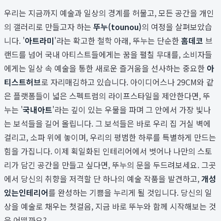
우리는 지금까지 예술과 일상의 경계를 허물고, 모든 공간을 개인
의 갤러리로 만들고자 하는
뚜누(tounou)
의 여정을 살펴보았습
니다. '
아트라미
'라는 확고한 철학 아래, 뚜누는 단순한
홈데코
브
랜드를 넘어 국내 아티스트들에게는 꿈을 펼칠 무대를, 소비자들
에게는 일상 속 예술을 통한 새로운 즐거움을 선사하는 중요한
아
티스트허브
로 자리매김하고 있습니다. 아이디어스나 29CM와 같
은 플랫폼들이 넓은 스펙트럼의 라이프스타일을 제안한다면, 뚜
누는 '
국내아트
'라는 깊이 있는 우물을 파며 그 안에서 가장 빛나
는 보석들을 길어 올립니다. 그 보석들은 바로 우리 집 거실 벽에
걸리고, 소파 위에 놓이며, 우리의 평범한 하루를 특별하게 만드는
힘을 가집니다. 이제 획일화된 인테리어에서 벗어나 나만의 스토
리가 담긴 공간을 만들고 싶다면, 뚜누의 문을 두드려보세요. 그곳
에서 당신의 취향을 저격할 단 하나의 예술 작품을 발견하고,
개성
있는인테리어
를 완성하는 기쁨을 누리게 될 것입니다. 당신의 일
상을 예술로 채우는 첫걸음, 지금 바로 뚜누와 함께 시작해보는 것
은 어떨까요?