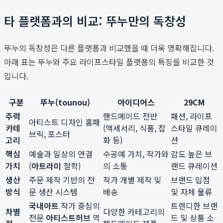
타 플랫폼과의 비교: 뚜누만의 독창성
뚜누의 독창성은 다른 플랫폼과 비교했을 때 더욱 명확해집니다.
아래 표는 뚜누와 주요 라이프스타일 플랫폼의 특징을 비교한 것
입니다.
구분
뚜누(tounou)
아이디어스
29CM
주력
핸드메이드 전반
패션, 라이프
아티스트 디자인 홈패
카테
(액세서리, 식품, 잡
스타일 큐레이
브릭, 포스터
고리
화 등)
션
핵심
예술과 일상의 연결
수공예 가치, 작가와
감도 높은 브
가치
(
아트라미
철학)
의 소통
랜드 큐레이션
생산
주문 제작 기반의 전
작가 개별 제작 및
브랜드 입점
방식
문 생산 시스템
배송
및 자체 물류
국내아트
작가 중심의
트렌디한 브랜
차별
다양한 카테고리의
전문
아티스트허브
역
드 및 상품 소