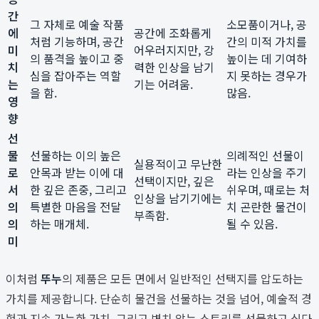
간
그 자체로 예술 작품
소모품이거나, 공
에
공간에 조화롭게
처럼 기능하며, 공간
간의 미적 가치를
미
어우러지지만, 강
의 품격을 높이고 중
높이는 데 기여하
치
력한 인상을 남기
심을 잡아주는 역할
지 못하는 경우가
는
기는 어려움.
을 함.
많음.
영
향
선
물
선물하는 이의 높은
의례적인 선물이
실용적이고 무난한
로
안목과 받는 이에 대
라는 인상을 주기
선택이지만, 깊은
서
한 깊은 존중, 그리고
쉬우며, 때로는 처
인상을 남기기에는
의
특별한 마음을 전달
치 곤란한 물건이
부족함.
의
하는 매개체.
될 수 있음.
미
이처럼
뚜누
의 제품은 모든 면에서 일반적인 선택지를 압도하는
가치를 제공합니다. 단순히 물건을 선물하는 것을 넘어, 예술적 경
험과 지속 가능한 가치, 그리고 변치 않는 스토리를 선물하고 싶다