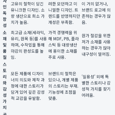
자
고유의 철학이 담긴
려한 모던하고 미
이 거의 없거나,
인
유니크한 디자인. 소
니멀한 디자인. 트
브랜드 로고에 의
독
량 생산으로 희소 가
렌드를 반영하지만
존하는 경우가 많
창
치가 높음.
개성은 부족함.
음.
성
소
최고급 소재(세라믹,
가격 경쟁력을 위
원가 절감을 위한
재
유리, 원목 등)를 사용
해 MDF, PB, 플라
저가 소재를 사용
및
하며, 수작업을 통해
스틱 등 대량생산
하는 경우가 많아
품
마감의 완성도를 높
에 용이한 소재를
내구성이 떨어짐.
질
임.
주로 사용.
스
토
모든 제품에 디자이
브랜드의 철학은
리
'실용성' 외에 특
너의 의도와 제작 과
있으나, 개별 제품
와
별한 스토리나 감
정에 대한 스토리가
의 스토리는 부재.
감
성적 가치를 찾기
담겨 있어 깊은 감성
기능성에 초점을
성
어려움.
적 교감을 유발함.
맞춤.
가
치
공