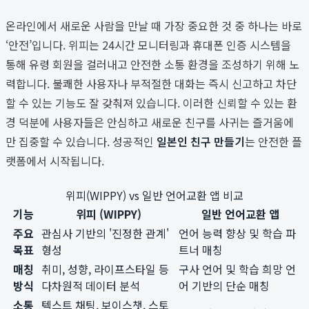
온라인에서 새로운 사람을 만날 때 가장 중요한 것 중 하나는 바로
‘안전’입니다. 위피는 24시간 모니터링과 휴대폰 인증 시스템을
통해 유령 회원을 걸러내고 안전한 소통 환경을 조성하기 위해 노
력합니다. 불쾌한 사용자나 부적절한 대화는 즉시 신고하고 차단
할 수 있는 기능도 잘 갖춰져 있습니다. 이러한 신뢰할 수 있는 환
경 덕분에 사용자들은 안심하고 새로운 친구를 사귀는 즐거움에
만 집중할 수 있습니다. 성공적인
일본인 친구 만들기
는 안전한 플
랫폼에서 시작됩니다.
위피(WIPPY) vs 일반 언어교환 앱 비교
기능
위피 (WIPPY)
일반 언어교환 앱
주요
관심사 기반의 '진정한 관계'
언어 능력 향상 및 학습 파
목표
형성
트너 매칭
매칭
취미, 성향, 라이프스타일 등
구사 언어 및 학습 희망 언
방식
다차원적 데이터 분석
어 기반의 단순 매칭
소통
텍스트 채팅, 보이스챗, 스토