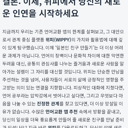
결론: 이제, 위피에서 당신의 새로
운 인연을 시작하세요
지금까지 우리는 기존 언어교환 앱의 한계를 살펴보고, 그 대안으
로서 관계 중심 플랫폼
위피(WIPPY)
의 가치와 활용법에 대해 깊
이 있게 탐구했습니다. 이제 ‘일본인 친구 만들기’는 더 이상 어려
운 과제가 아닙니다. 언어의 장벽이나 문화적 차이에 대한 막연한
두려움 대신, 공통의 관심사를 나누는 즐거움과 새로운 사람을 알
아가는 설렘이 그 자리를 대신할 것입니다. 위피는 단순한 만남을
주선하는 것을 넘어, 사용자들이 서로의 삶에 긍정적인 영향을 주
고받는 의미 있는 연결을 지향합니다. 피상적인 대화에 지쳤다면,
언어 공부라는 압박감에서 벗어나고 싶다면, 그리고 무엇보다 마
음을 나눌 수 있는
진정한 관계
를 찾고 있다면, 더 이상 망설일 이
유가 없습니다. 수많은
언어교환 앱 추천
속에서 방황을 끝내고,
당신의 일상을 더욱 풍요롭게 만들어 줄 새로운 친구를 만날 준비
가 되셨나요? 지금 바로
위피
를 다운로드하고, 당신의 삶에 새로